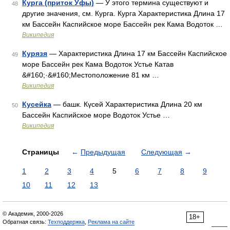
Курга (приток Уфы)
— У этого термина существуют и
48
другие значения, см. Курга. Курга Характеристика Длина 17
км Бассейн Каспийское море Бассейн рек Кама Водоток …
Википедия
Курязя
— Характеристика Длина 17 км Бассейн Каспийское
49
море Бассейн рек Кама Водоток Устье Катав
&#160;·&#160;Местоположение 81 км …
Википедия
Кусейка
— башк. Күсей Характеристика Длина 20 км
50
Бассейн Каспийское море Водоток Устье …
Википедия
Страницы
←
Предыдущая
Следующая
→
1
2
3
4
5
6
7
8
9
10
11
12
13
© Академик, 2000-2026
18+
Обратная связь:
Техподдержка
,
Реклама на сайте