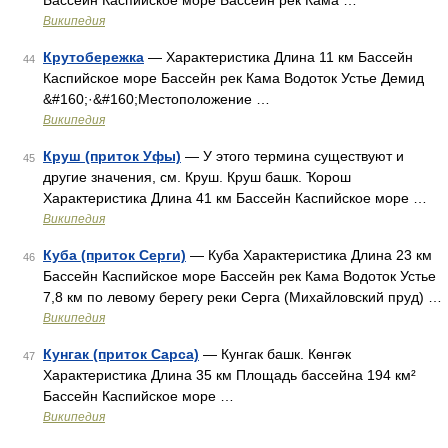
Бассейн Каспийское море Бассейн рек Кама …
Википедия
Крутобережка
— Характеристика Длина 11 км Бассейн
44
Каспийское море Бассейн рек Кама Водоток Устье Демид
&#160;·&#160;Местоположение …
Википедия
Круш (приток Уфы)
— У этого термина существуют и
45
другие значения, см. Круш. Круш башк. Ҡорош
Характеристика Длина 41 км Бассейн Каспийское море …
Википедия
Куба (приток Серги)
— Куба Характеристика Длина 23 км
46
Бассейн Каспийское море Бассейн рек Кама Водоток Устье
7,8 км по левому берегу реки Серга (Михайловский пруд) …
Википедия
Кунгак (приток Сарса)
— Кунгак башк. Көнгәк
47
Характеристика Длина 35 км Площадь бассейна 194 км²
Бассейн Каспийское море …
Википедия